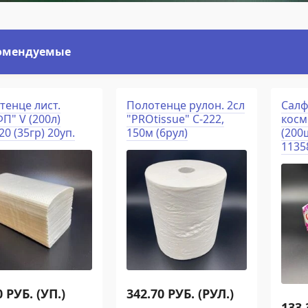
омендуемые
тенце лист.
Полотенце рулон. 2сл
Салф
П" V (200л)
"PROtissue" С-222,
косм
20 (35гр) 20уп.
150м (6рул)
(200
1135
0
РУБ. (УП.)
342.70
РУБ. (РУЛ.)
133.