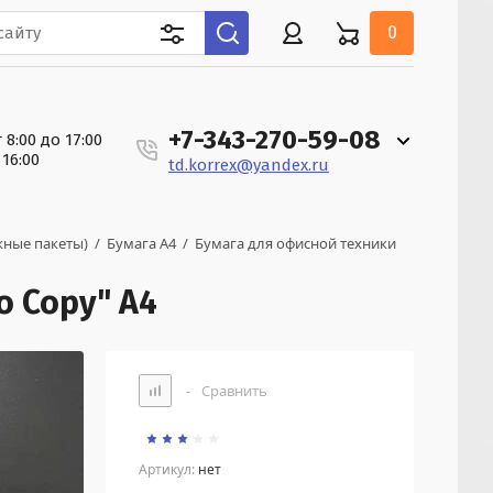
0
+7-343-270-59-08
 8:00 до 17:00
 16:00
td.korrex@yandex.ru
жные пакеты)
  /  
Бумага А4
  /  
Бумага для офисной техники 
o Copy" А4
-
Сравнить
Артикул:
нет