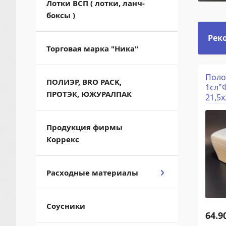
Лотки ВСП ( лотки, ланч-
боксы )
Рек
Торговая марка "Ника"
т бумажный
Т/б 2 сл "М"160м
Поло
ПОЛИЭР, BRO PACK,
100х50 КРАФТ для
белая с тиснением
1сл"Ф
ПРОТЭК, ЮЖУРАЛПАК
мы (100шт)
(12шт)
21,5х
Продукция фирмы
Коррекс
Расходные материалы
Соусники
6
РУБ. (УП.)
130.98
РУБ. (ШТ)
64.9