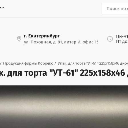
г. Екатеринбург
Пн-Чт
Пт до
ул. Походная, д. 81, литер И, офис 15
 /  
Продукция фирмы Коррекс
  /  
Упак. для торта "УТ-61" 225х158х46 дно
к. для торта "УТ-61" 225х158х46