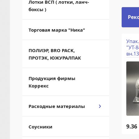
Лотки ВСП ( лотки, ланч-
боксы )
Рек
Торговая марка "Ника"
 для торта
Конт-р для суши Л-17
Упак.
1" 225х158х46
(М) 184х160х45/400
"УТ-8
ПОЛИЭР, BRO PACK,
ка М/350
дно
вн.1
ПРОТЭК, ЮЖУРАЛПАК
Продукция фирмы
Коррекс
Расходные материалы
РУБ. (ШТ)
5.34
РУБ. (ШТ)
9.36
Соусники