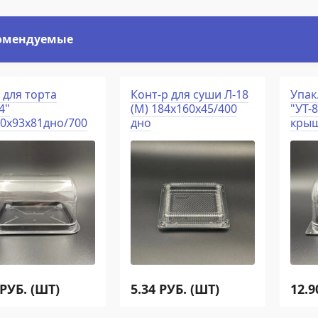
омендуемые
 для торта
Конт-р для суши Л-18
Упак
4"
(М) 184х160х45/400
"УТ-
30x93x81дно/700
дно
крыш
РУБ. (ШТ)
5.34
РУБ. (ШТ)
12.9